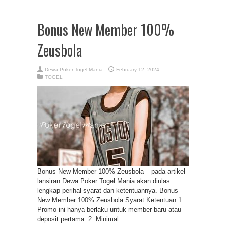
Bonus New Member 100%
Zeusbola
Dewa Poker Togel Mania
February 12, 2024
TOGEL
Bonus New Member 100% Zeusbola – pada artikel
lansiran Dewa Poker Togel Mania akan diulas
lengkap perihal syarat dan ketentuannya. Bonus
New Member 100% Zeusbola Syarat Ketentuan 1.
Promo ini hanya berlaku untuk member baru atau
deposit pertama. 2. Minimal ...