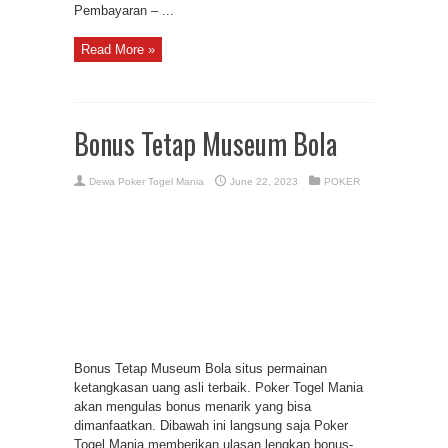
Pembayaran – ...
Read More »
Bonus Tetap Museum Bola
Dewa Poker Togel Mania
June 22, 2023
POKER
Bonus Tetap Museum Bola situs permainan
ketangkasan uang asli terbaik. Poker Togel Mania
akan mengulas bonus menarik yang bisa
dimanfaatkan. Dibawah ini langsung saja Poker
Togel Mania memberikan ulasan lengkap bonus-