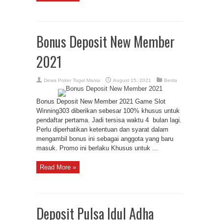
Bonus Deposit New Member
2021
Dewa Poker Togel Mania
August 15, 2021
Berita
Bonus Deposit New Member 2021 Game Slot
Winning303 diberikan sebesar 100% khusus untuk
pendaftar pertama. Jadi tersisa waktu 4 bulan lagi.
Perlu diperhatikan ketentuan dan syarat dalam
mengambil bonus ini sebagai anggota yang baru
masuk. Promo ini berlaku Khusus untuk ...
Read More »
Deposit Pulsa Idul Adha