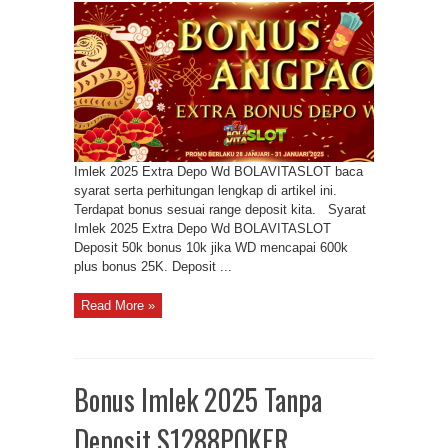
Imlek 2025 Extra Depo Wd BOLAVITASLOT baca
syarat serta perhitungan lengkap di artikel ini.
Terdapat bonus sesuai range deposit kita. Syarat
Imlek 2025 Extra Depo Wd BOLAVITASLOT
Deposit 50k bonus 10k jika WD mencapai 600k
plus bonus 25K. Deposit ...
Read More »
Bonus Imlek 2025 Tanpa
Deposit S1288POKER