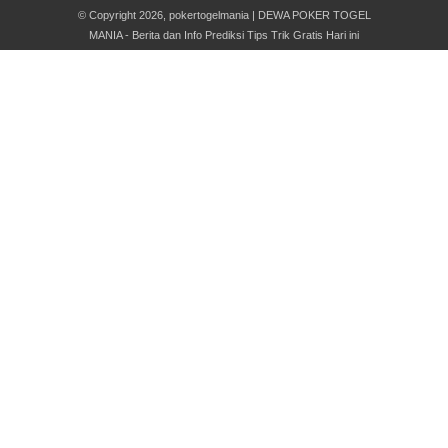
© Copyright 2026, pokertogelmania |
DEWA POKER TOGEL
MANIA - Berita dan Info Prediksi Tips Trik Gratis Hari ini