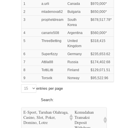
1
a.urli
Canada
$970,000*
2
mladenova62
Bulgaria
$650,000*
3
prophetdream
South
$678,517.78*
Korea
4
canario508
Argentina
$560,000*
5
ThreeBetting
United
$318,415
Kingdom
6
Superfizzy
Germany
$235,653.62
7
AttiIa88
Russia
$174,402.68
8
TottiLitti
Finland
$129,071.51
9
Torsvik
Norway
$95,522.96
entries per page
Search:
E-Sport, Taruhan Olahraga,
Kemudahan
Casino, Slot, Poker,
Transaksi
Domino, Lotre
Deposit
Withdraw