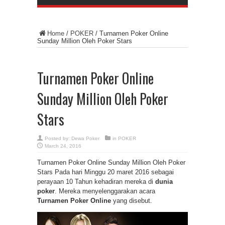
Home
/
POKER
/
Turnamen Poker Online
Sunday Million Oleh Poker Stars
Turnamen Poker Online
Sunday Million Oleh Poker
Stars
Posted by:
Dewa Poker
in
POKER
March 24, 2016
Turnamen Poker Online Sunday Million Oleh Poker
Stars Pada hari Minggu 20 maret 2016 sebagai
perayaan 10 Tahun kehadiran mereka di
dunia
poker
. Mereka menyelenggarakan acara
Turnamen Poker Online
yang disebut.