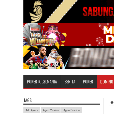
POKERTOGELMANIA
BERITA
POKER
DOMINO
TAGS
Adu Ayam
Agen Casino
Agen Domino