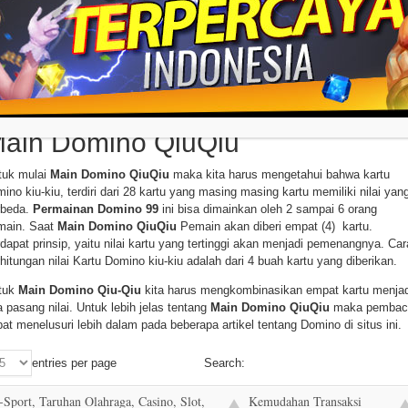
atif diangkat ke dunia online-digital oleh para provider game online dan para
en poker-domino. Beberapa permainan tersebut adalah Togel,
Permainan
mino 99
dan Poker Capsa. Ini adalah permainan-permainan ketangkasan,
rategi atau taruhan yang murni dikembangkan dalam dalam sejarah orang
onesia selama ratusan-ribuan tahun.
ain Domino QiuQiu
tuk mulai
Main Domino QiuQiu
maka kita harus mengetahui bahwa kartu
ino kiu-kiu, terdiri dari 28 kartu yang masing masing kartu memiliki nilai yan
rbeda.
Permainan Domino 99
ini bisa dimainkan oleh 2 sampai 6 orang
main. Saat
Main Domino QiuQiu
Pemain akan diberi empat (4) kartu.
dapat prinsip, yaitu nilai kartu yang tertinggi akan menjadi pemenangnya. Car
hitungan nilai Kartu Domino kiu-kiu adalah dari 4 buah kartu yang diberikan.
tuk
Main Domino Qiu-Qiu
kita harus mengkombinasikan empat kartu menjad
 pasang nilai. Untuk lebih jelas tentang
Main Domino QiuQiu
maka pembac
at menelusuri lebih dalam pada beberapa artikel tentang Domino di situs ini.
entries per page
Search:
-Sport, Taruhan Olahraga, Casino, Slot,
Kemudahan Transaksi