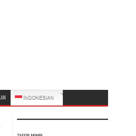
LAN
INDONESIAN