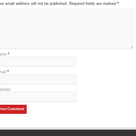
ur email address will not be published. Required fields are marked
*
ame
*
mail
*
ebsite