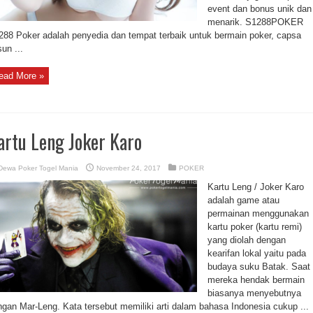
event dan bonus unik dan
menarik. S1288POKER
288 Poker adalah penyedia dan tempat terbaik untuk bermain poker, capsa
un ...
ead More »
artu Leng Joker Karo
Dewa Poker Togel Mania
November 24, 2017
POKER
Kartu Leng / Joker Karo
adalah game atau
permainan menggunakan
kartu poker (kartu remi)
yang diolah dengan
kearifan lokal yaitu pada
budaya suku Batak. Saat
mereka hendak bermain
biasanya menyebutnya
gan Mar-Leng. Kata tersebut memiliki arti dalam bahasa Indonesia cukup ...