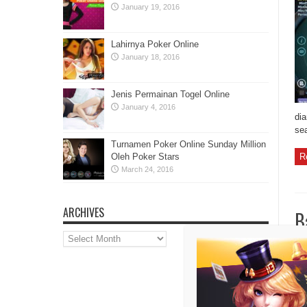
January 19, 2016
Lahirnya Poker Online
January 18, 2016
Jenis Permainan Togel Online
January 4, 2016
dia
sea
Turnamen Poker Online Sunday Million
Oleh Poker Stars
R
March 24, 2016
ARCHIVES
B
Archives