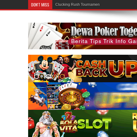
DON'T MISS
Clucking Rush Tournamen