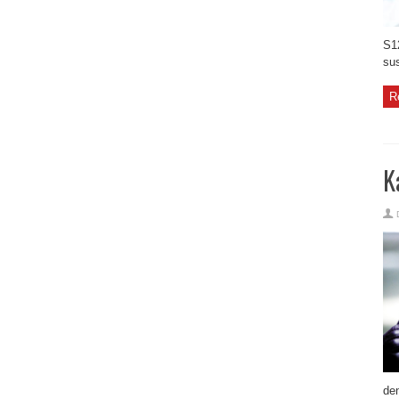
S1
sus
R
K
den