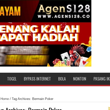
TOGEL
BYPASS INTERNET
BOLA
NONTON
PASANG IK
Home
/
Tag Archives: Bermain Poker