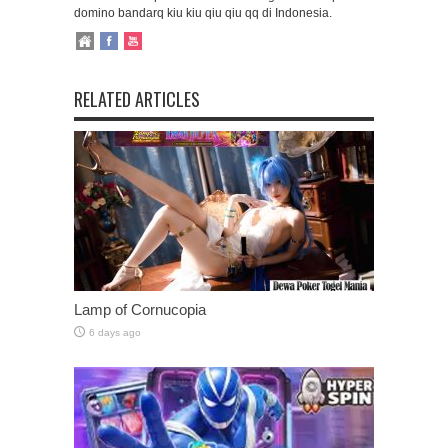
domino bandarq kiu kiu qiu qiu qq di Indonesia.
RELATED ARTICLES
Lamp of Cornucopia
6 days ago