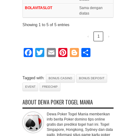
BOLAVITASLOT
Sama dengan
diatas
Showing 1 to 5 of 5 entries
‹
1
›
Facebook
Twitter
Email
Pinterest
Blogger
Share
Tagged with:
BONUS CASINO
BONUS DEPOSIT
EVENT
FREECHIP
ABOUT DEWA POKER TOGEL MANIA
Dewa Poker Togel Mania memberikan
info berita Poker domino tips online
gratis dan prediksi togel hari ini. Togel
Singapore, Hongkong, Sydney dan data
paito. Informasi situs game kartu poker