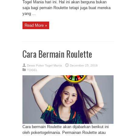
Togel Mania hari ini. Hal ini akan berguna bukan
saja bagi pemain Roulette tetapi juga buat mereka
yang ...
Read More »
Cara Bermain Roulette
Dewa Poker Togel Mania
December 25, 2016
TOGEL
Cara bermain Roulette akan dijabarkan berikut ini
oleh pokertogelmania. Permainan Roulette atau