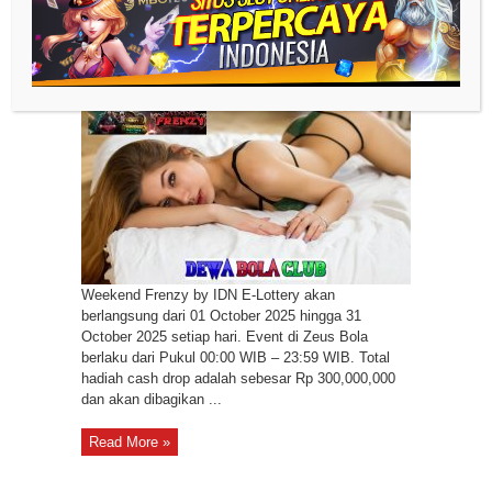
Lottery
Dewa Poker Togel Mania
October 9, 2025
TOGEL
Weekend Frenzy by IDN E-Lottery akan
berlangsung dari 01 October 2025 hingga 31
October 2025 setiap hari. Event di Zeus Bola
berlaku dari Pukul 00:00 WIB – 23:59 WIB. Total
hadiah cash drop adalah sebesar Rp 300,000,000
dan akan dibagikan ...
Read More »