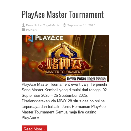
PlayAce Master Tournament
Dewa Poker Togel Mania
September 14, 2025
POKER
PlayAce Master Tournament event Janji Terpenuhi
Sang Master Kembali yang dimulai dari tanggal 02
September 2025 – 25 September 2025.
Diselenggarakan via MBO128 situs casino online
terpercaya dan terbaik. Jenis Permainan PlayAce
Master Tournament Semua meja live casino
PlayAce = ...
Read More »