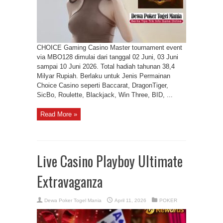
CHOICE Gaming Casino Master tournament event
via MBO128 dimulai dari tanggal 02 Juni, 03 Juni
sampai 10 Juni 2026. Total hadiah tahunan 38,4
Milyar Rupiah. Berlaku untuk Jenis Permainan
Choice Casino seperti Baccarat, DragonTiger,
SicBo, Roulette, Blackjack, Win Three, BID, ...
Read More »
Live Casino Playboy Ultimate
Extravaganza
Dewa Poker Togel Mania
April 11, 2026
POKER