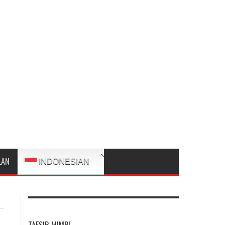
LAN
INDONESIAN