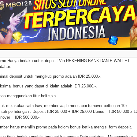
ember Baru Slot Bonus 100%
omo hanya berlaku untuk semua PROVIDER SLOT WINNING303.
omo ini berlaku Khusus untuk Member Baru WINNING303.
omo Hanya berlaku untuk deposit Via REKENING BANK DAN E-WALLET
daftar.
nimal deposit untuk mengikuti promo adalah IDR 25.000,-.
ksimal bonus yang dapat di klaim adalah IDR 25.000,-.
as menggunakan fitur beli spin.
tuk melakukan withdraw, member wajib mencapai turnover bettingan 10x.
ntoh perhitungan : Deposit IDR 25.000 + IDR 25.000 Bonus = IDR 50.000 x 1
rnover = IDR 500.000,-.
mber harus memilih promo pada kolom bonus ketika mengisi form deposit.
nus tidak berlaku apabila terdapat kesamaan Data registrasi, Menggunakan