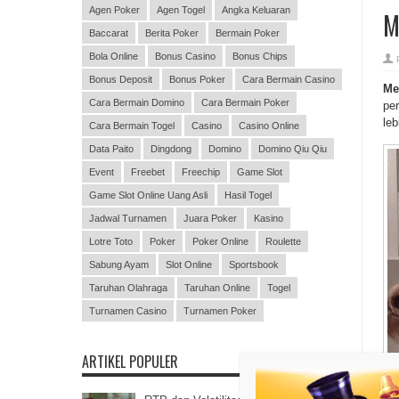
Agen Poker
Agen Togel
Angka Keluaran
M
Baccarat
Berita Poker
Bermain Poker
Bola Online
Bonus Casino
Bonus Chips
Bonus Deposit
Bonus Poker
Cara Bermain Casino
Me
Cara Bermain Domino
Cara Bermain Poker
per
leb
Cara Bermain Togel
Casino
Casino Online
Data Paito
Dingdong
Domino
Domino Qiu Qiu
Event
Freebet
Freechip
Game Slot
Game Slot Online Uang Asli
Hasil Togel
Jadwal Turnamen
Juara Poker
Kasino
Lotre Toto
Poker
Poker Online
Roulette
Sabung Ayam
Slot Online
Sportsbook
Taruhan Olahraga
Taruhan Online
Togel
Turnamen Casino
Turnamen Poker
ARTIKEL POPULER