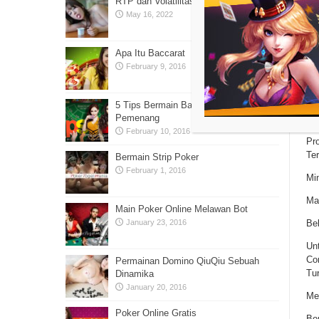
RTP dan Volatilitas Slot
May 16, 2022
Apa Itu Baccarat
February 9, 2016
M
Pr
5 Tips Bermain Baccarat Sebagai
Pemenang
Pr
February 10, 2016
Pr
Ter
Bermain Strip Poker
February 1, 2016
Mi
Ma
Main Poker Online Melawan Bot
January 23, 2016
Beb
Un
Co
Permainan Domino QiuQiu Sebuah
Tu
Dinamika
January 20, 2016
Me
Poker Online Gratis
Bo