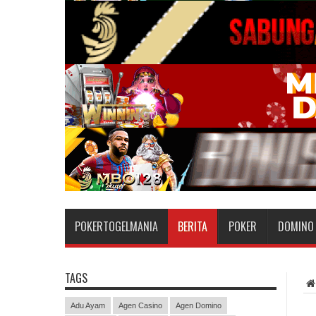
POKERTOGELMANIA
BERITA
POKER
DOMINO
TAGS
Adu Ayam
Agen Casino
Agen Domino