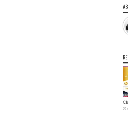
AB
RE
Cl