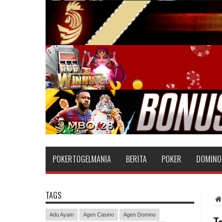
POKERTOGELMANIA
BERITA
POKER
DOMINO
TAGS
Adu Ayam
Agen Casino
Agen Domino