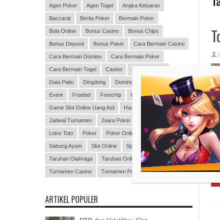
T
Agen Poker
Agen Togel
Angka Keluaran
Baccarat
Berita Poker
Bermain Poker
T
Bola Online
Bonus Casino
Bonus Chips
Bonus Deposit
Bonus Poker
Cara Bermain Casino
Cara Bermain Domino
Cara Bermain Poker
Cara Bermain Togel
Casino
Casino Online
Data Paito
Dingdong
Domino
Domino Qiu Qiu
Event
Freebet
Freechip
Game Slot
Game Slot Online Uang Asli
Hasil Togel
Jadwal Turnamen
Juara Poker
Kasino
Lotre Toto
Poker
Poker Online
Roulette
Sabung Ayam
Slot Online
Sportsbook
mem
Taruhan Olahraga
Taruhan Online
Togel
unt
Turnamen Casino
Turnamen Poker
R
ARTIKEL POPULER