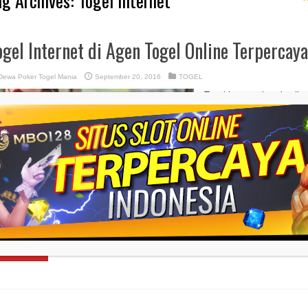
ag Archives:
Togel Internet
ogel Internet di Agen Togel Online Terpercaya
Dewa Poker Togel Mania
September 20, 2016
TOGEL
Togel internet (togel online
memang merupakan solus
yang cukup mudah bagi
mania. Sebab kendala
dalam memasang lotre di
darat (offline) terjawab
dengan keberadaan Agen
Togel Online. Agen Togel
Online bukan saja
fasilitasi pemain langsung tetapi juga koordinator atau bandar darat. Jadi
uk ...
ead More »