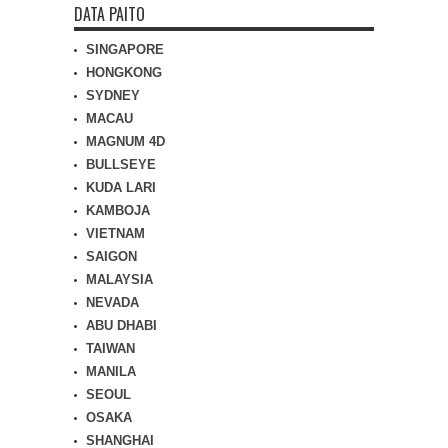
DATA PAITO
SINGAPORE
HONGKONG
SYDNEY
MACAU
MAGNUM 4D
BULLSEYE
KUDA LARI
KAMBOJA
VIETNAM
SAIGON
MALAYSIA
NEVADA
ABU DHABI
TAIWAN
MANILA
SEOUL
OSAKA
SHANGHAI