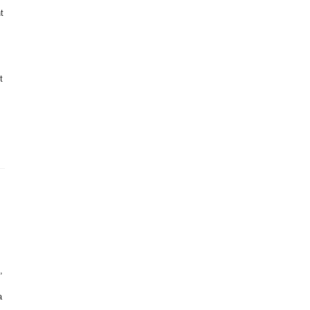
t
t
,
a