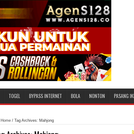
TOGEL
BYPASS INTERNET
BOLA
NONTON
PASANG IK
Home
/
Tag Archives: Mahjong