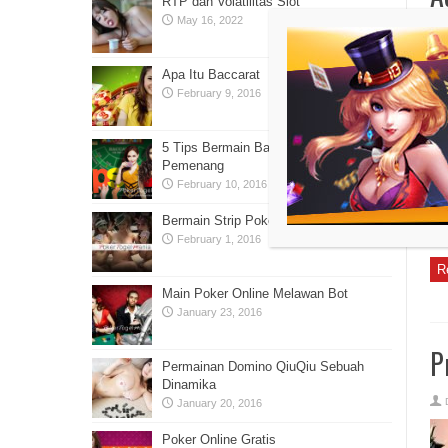
RTP dan Volatilitas Slot
May 16, 2022
Apa Itu Baccarat
February 9, 2016
5 Tips Bermain Baccarat Sebagai
Pemenang
February 10, 2016
Bermain Strip Poker
unt
February 1, 2016
R
Main Poker Online Melawan Bot
January 23, 2016
P
Permainan Domino QiuQiu Sebuah
Dinamika
January 20, 2016
Poker Online Gratis