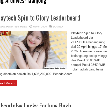
ag Archives:
Mahjong
laytech Spin to Glory Leaderboard
Dewa Poker Togel Mania
May 6, 2026
DOMINO
Playtech Spin to Glory
Leaderboard via
ZEUSBOLA berlangsung
dari 20 April hingga 17 Me
2026. Turnamen casino in
berlangsung setiap mingg
dari Pukul 00:00 WIB
sampai Pukul 23:59 WIB.
Total hadiah uang tunai
g diberikan adalah Rp 1,698,260,000. Periode Acara ...
ead More »
dvantplay Lucky Fortune Rush