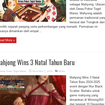
sebagai Mahyong. Ulasan
oleh Dewa Poker Togel
Mania. Mahyong adalah
permainan tradisional yan
berasal dari Tiongkok dan
miliki sejarah panjang serta perkembangan yang menarik. Permainan ini
asanya dimainkan oleh empat ...
ead More »
ahjong Wins 3 Natal Tahun Baru
Dewa Poker Togel Mania
December 7, 2024
Berita
Mahjong Wins 3 Natal
Tahun Baru 2024-2025
event dengan fitur Black
Scatter. Berlaku untuk
game mahyong yang
dimainkan di Winning303
dari tanggal 10 Desember