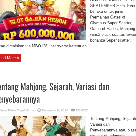
SEPTEMBER 2025. Even
berlaku untuk jenis
Permainan Gates of
Olympus Super Scatter,
Gates of Hades, Mahjong
wins3 black scatter, Swee
bonanza Super scatter.
me dimainkan via MBO128 lihat syarat ketentuan ...
ead More »
entang Mahjong, Sejarah, Variasi dan
enyebarannya
Dewa Poker Togel Mania
December 8, 2024
DOMINO
Tentang Mahjong, Sejarah
Variasi dan
Penyebarannya atau bias
disebut di Indonesia