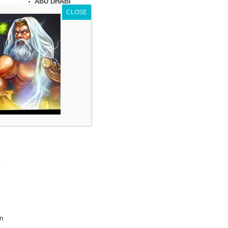
ABU DHABI
TAIWAN
MANILA
e
SEOUL
OSAKA
SHANGHAI
h
n