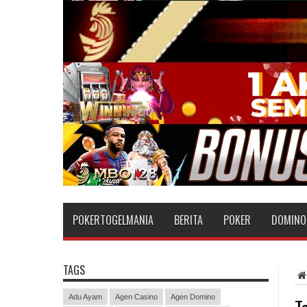
POKERTOGELMANIA
BERITA
POKER
DOMINO
TAGS
Adu Ayam
Agen Casino
Agen Domino