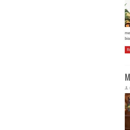
me
bi
R
M