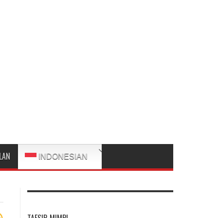
LAN
INDONESIAN