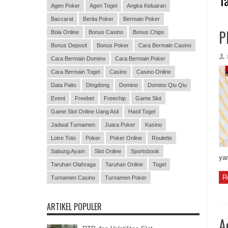
T
Agen Poker
Agen Togel
Angka Keluaran
Baccarat
Berita Poker
Bermain Poker
P
Bola Online
Bonus Casino
Bonus Chips
Bonus Deposit
Bonus Poker
Cara Bermain Casino
Cara Bermain Domino
Cara Bermain Poker
Cara Bermain Togel
Casino
Casino Online
Data Paito
Dingdong
Domino
Domino Qiu Qiu
Event
Freebet
Freechip
Game Slot
Game Slot Online Uang Asli
Hasil Togel
Jadwal Turnamen
Juara Poker
Kasino
Lotre Toto
Poker
Poker Online
Roulette
Sabung Ayam
Slot Online
Sportsbook
yan
Taruhan Olahraga
Taruhan Online
Togel
R
Turnamen Casino
Turnamen Poker
ARTIKEL POPULER
A