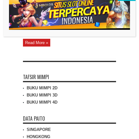
Turnamen Poker Dunia WPT – Poker Togel Mania
pada hari ini hendak menginformasikan sebuah
berita poker penting. Perihal Turnamen WPT 2016
untuk periode tanggal 17 April sampai 05 Mei yang
diselenggarakan di Playground Poker Club,
Kahnawake, Canada. WPT 2016 menghelat ...
Read More »
TAFSIR MIMPI
BUKU MIMPI 2D
BUKU MIMPI 3D
BUKU MIMPI 4D
DATA PAITO
SINGAPORE
HONGKONG