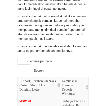
dahulu meraih skor tersebut akan berada di posisi
yang lebih tinggi di papan peringkat.
• Fastspin berhak untuk mendiskualifikasi pemain
atau sekelompok pemain jika pemain tersebut
ditemukan menggunakan metode yang tidak jujur,
menipu atau mengintimidasi pemain / operator lain,
atau ditemukan menyalahgunakan sistem untuk
mempengaruhi hasil acara.
• Fastspin berhak mengubah syarat dan ketentuan
acara tanpa pemberitahuan sebelumnya.
entries per page
Search:
E-Sport, Taruhan Olahraga,
Kemudahan
Casino, Slot, Poker,
Transaksi
Domino, Lotre
Deposit
Withdraw
MBO128
Berbagai Bank, E-
Wallet dan E-