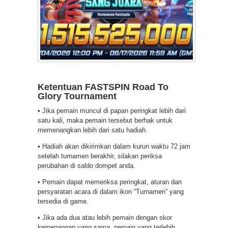
Ketentuan FASTSPIN Road To
Glory Tournament
• Jika pemain muncul di papan peringkat lebih dari
satu kali, maka pemain tersebut berhak untuk
memenangkan lebih dari satu hadiah.
• Hadiah akan dikirimkan dalam kurun waktu 72 jam
setelah turnamen berakhir, silakan periksa
perubahan di saldo dompet anda.
• Pemain dapat memeriksa peringkat, aturan dan
persyaratan acara di dalam ikon “Turnamen” yang
tersedia di game.
• Jika ada dua atau lebih pemain dengan skor
kemenangan yang sama, pemain yang terlebih