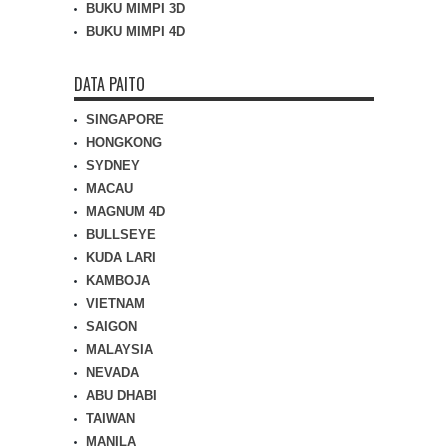
BUKU MIMPI 3D
BUKU MIMPI 4D
DATA PAITO
SINGAPORE
HONGKONG
SYDNEY
MACAU
MAGNUM 4D
BULLSEYE
KUDA LARI
KAMBOJA
VIETNAM
SAIGON
MALAYSIA
NEVADA
ABU DHABI
TAIWAN
MANILA