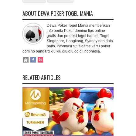
ABOUT DEWA POKER TOGEL MANIA
Dewa Poker Togel Mania memberikan
info berita Poker domino tips online
gratis dan prediksi togel hari ini. Togel
Singapore, Hongkong, Sydney dan data
paito. Informasi situs game kartu poker
domino bandarq kiu kiu qiu qiu qq di Indonesia.
RELATED ARTICLES