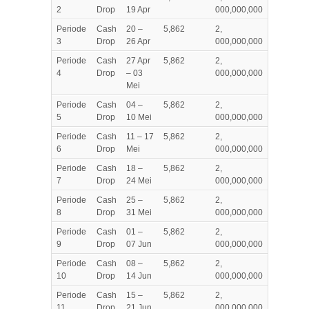
2
Drop
19 Apr
000,000,000
Periode
Cash
20 –
5,862
2,
3
Drop
26 Apr
000,000,000
Periode
Cash
27 Apr
5,862
2,
4
Drop
– 03
000,000,000
Mei
Periode
Cash
04 –
5,862
2,
5
Drop
10 Mei
000,000,000
Periode
Cash
11 – 17
5,862
2,
6
Drop
Mei
000,000,000
Periode
Cash
18 –
5,862
2,
7
Drop
24 Mei
000,000,000
Periode
Cash
25 –
5,862
2,
8
Drop
31 Mei
000,000,000
Periode
Cash
01 –
5,862
2,
9
Drop
07 Jun
000,000,000
Periode
Cash
08 –
5,862
2,
10
Drop
14 Jun
000,000,000
Periode
Cash
15 –
5,862
2,
11
Drop
21 Jun
000,000,000