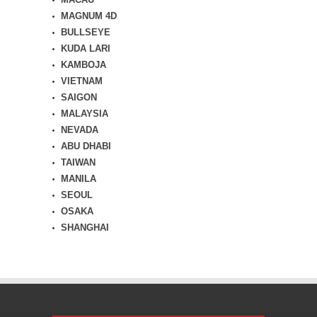
MAGNUM 4D
BULLSEYE
KUDA LARI
KAMBOJA
VIETNAM
SAIGON
MALAYSIA
NEVADA
ABU DHABI
TAIWAN
MANILA
SEOUL
OSAKA
SHANGHAI