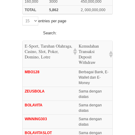
160,000
3000
450,000,000
TOTAL
5,862
2, 000,000,000
entries per page
Search:
E-Sport, Taruhan Olahraga,
Kemudahan
Casino, Slot, Poker,
Transaksi
Domino, Lotre
Deposit
Withdraw
MBO128
Berbagai Bank, E-
Wallet dan E-
Money
ZEUSBOLA
Sama dengan
diatas
BOLAVITA
Sama dengan
diatas
WINNING303
Sama dengan
diatas
BOLAVITASLOT
Sama dengan