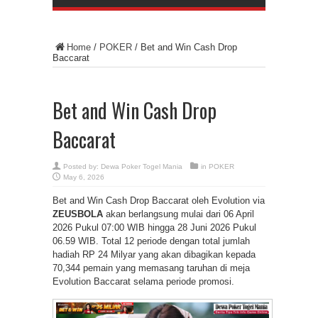
Home
/
POKER
/
Bet and Win Cash Drop
Baccarat
Bet and Win Cash Drop
Baccarat
Posted by:
Dewa Poker Togel Mania
in
POKER
May 6, 2026
Bet and Win Cash Drop Baccarat oleh Evolution via
ZEUSBOLA
akan berlangsung mulai dari 06 April
2026 Pukul 07:00 WIB hingga 28 Juni 2026 Pukul
06.59 WIB. Total 12 periode dengan total jumlah
hadiah RP 24 Milyar yang akan dibagikan kepada
70,344 pemain yang memasang taruhan di meja
Evolution Baccarat selama periode promosi.