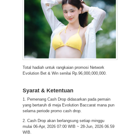
Total hadiah untuk rangkaian promosi Network
Evolution Bet & Win senilai Rp.96,000,000,000.
Syarat & Ketentuan
1. Pemenang Cash Drop didasarkan pada pemain
yang bertaruh di meja Evolution Baccarat mana pun
selama periode promo cash drop.
2. Cash Drop akan berlangsung setiap minggu
mulai 06-Apr, 2026 07:00 WIB ~ 28-Jun, 2026 06.59
WIB.