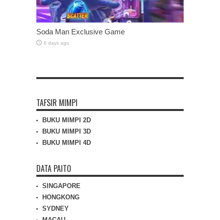
Soda Man Exclusive Game
6 days ago
TAFSIR MIMPI
BUKU MIMPI 2D
BUKU MIMPI 3D
BUKU MIMPI 4D
DATA PAITO
SINGAPORE
HONGKONG
SYDNEY
MACAU