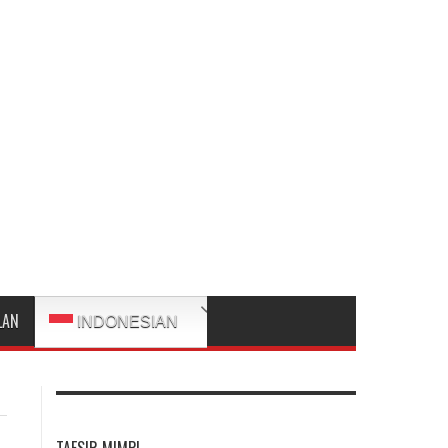
LAN
INDONESIAN