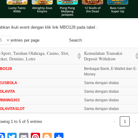
ahkan ikuti event dengan klik link MBO128 pada tabel :
entries per page
Search:
-Sport, Taruhan Olahraga, Casino, Slot,
Kemudahan Transaksi
oker, Domino, Lotre
Deposit Withdraw
BO128
Berbagai Bank, E-Wallet dan E-
Money
EUSBOLA
Sama dengan diatas
OLAVITA
Sama dengan diatas
INNING303
Sama dengan diatas
OLAVITASLOT
Sama dengan diatas
wing 1 to 5 of 5 entries
‹
1
›
Facebook
Twitter
Email
Pinterest
Blogger
Share