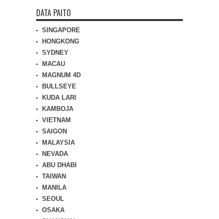
DATA PAITO
SINGAPORE
HONGKONG
SYDNEY
MACAU
MAGNUM 4D
BULLSEYE
KUDA LARI
KAMBOJA
VIETNAM
SAIGON
MALAYSIA
NEVADA
ABU DHABI
TAIWAN
MANILA
SEOUL
OSAKA