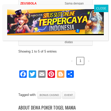
ZEUSBOLA
Sama dengan
diatas
BOLAVITA
Sama dengan
diatas
WINNING303
Sama dengan
diatas
BOLAVITASLOT
Sama dengan
diatas
Showing 1 to 5 of 5 entries
‹
1
›
Facebook
Twitter
Email
Pinterest
Blogger
Share
Tagged with:
BONUS CASINO
EVENT
ABOUT DEWA POKER TOGEL MANIA