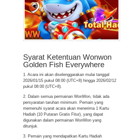
Syarat Ketentuan Wonwon
Golden Fish Everywhere
1. Acara ini akan diselenggarakan mulai tanggal
2026/01/15 pukul 08:00 (UTC+8) hingga 2026/02/12
pukul 08:00 (UTC+8).
2. Dalam semua permainan WonWon, tidak ada
persyaratan taruhan minimum. Pemain yang
memenuhi syarat acara akan menerima 1 Kartu
Hadiah (10 Putaran Gratis Fitur), yang dapat
digunakan dalam permainan WonWon yang
ditunjuk.
3. Pemain yang mendapatkan Kartu Hadiah