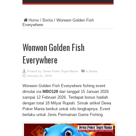
Home
/
Berita
/
Wonwon Golden Fish
Everywhere
Wonwon Golden Fish
Everywhere
Posted by:
Dewa Poker Togel Mania
in
Berita
January 31, 2026
Wonwon Golden Fish Everywhere fishing event
dimulai via
MBO128
dari tanggal 15 Januari 2026
sampai 12 Februari 2026. Terdapat bonus hadiah
dengan total 18 Milyar Rupiah. Simak artikel Dewa
Poker Mania berikut untuk info lengkapnya. Event
berlaku untuk Jenis Permainan Game Fishing.