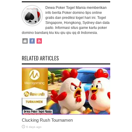
Dewa Poker Togel Mania memberikan
info berita Poker domino tips online
gratis dan prediksi togel hari ini. Togel
Singapore, Hongkong, Sydney dan data
paito. Informasi situs game kartu poker
domino bandarq kiu kiu qiu qiu qq di Indonesia.
RELATED ARTICLES
Clucking Rush Tournamen
6 days ago