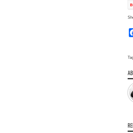
B
Sho
Ta
AB
RE