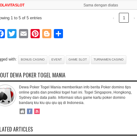
OLAVITASLOT
Sama dengan diatas
wing 1 to 5 of 5 entries
‹
1
›
Facebook
Twitter
Email
Pinterest
Blogger
Share
gged with:
BONUS CASINO
EVENT
GAME SLOT
TURNAMEN CASINO
OUT DEWA POKER TOGEL MANIA
Dewa Poker Togel Mania memberikan info berita Poker domino tips
online gratis dan prediksi togel hari ini. Togel Singapore, Hongkong,
Sydney dan data paito. Informasi situs game kartu poker domino
bandarq kiu kiu qiu qiu qq di Indonesia.
LATED ARTICLES