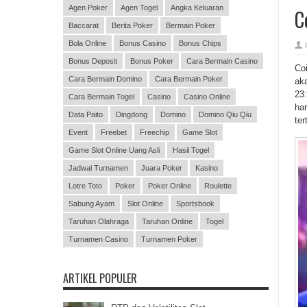
Agen Poker
Agen Togel
Angka Keluaran
C
Baccarat
Berita Poker
Bermain Poker
Bola Online
Bonus Casino
Bonus Chips
Bonus Deposit
Bonus Poker
Cara Bermain Casino
Co
Cara Bermain Domino
Cara Bermain Poker
aka
23
Cara Bermain Togel
Casino
Casino Online
ha
Data Paito
Dingdong
Domino
Domino Qiu Qiu
ter
Event
Freebet
Freechip
Game Slot
Game Slot Online Uang Asli
Hasil Togel
Jadwal Turnamen
Juara Poker
Kasino
Lotre Toto
Poker
Poker Online
Roulette
Sabung Ayam
Slot Online
Sportsbook
Taruhan Olahraga
Taruhan Online
Togel
Turnamen Casino
Turnamen Poker
ARTIKEL POPULER