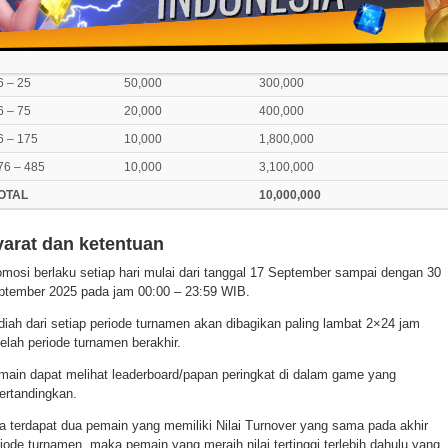
-10
200,000
500,000
1 – 15
100,000
500,000
6 – 25
50,000
300,000
6 – 75
20,000
400,000
6 – 175
10,000
1,800,000
76 – 485
10,000
3,100,000
OTAL
10,000,000
yarat dan ketentuan
omosi berlaku setiap hari mulai dari tanggal 17 September sampai dengan 30
ptember 2025 pada jam 00:00 – 23:59 WIB.
iah dari setiap periode turnamen akan dibagikan paling lambat 2×24 jam
elah periode turnamen berakhir.
main dapat melihat leaderboard/papan peringkat di dalam game yang
ertandingkan.
ka terdapat dua pemain yang memiliki Nilai Turnover yang sama pada akhir
iode turnamen, maka pemain yang meraih nilai tertinggi terlebih dahulu yang