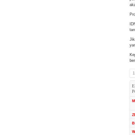
aka
Pr
ID
tan
Ji
ya
Ke
ber
E
P
M
Z
B
W