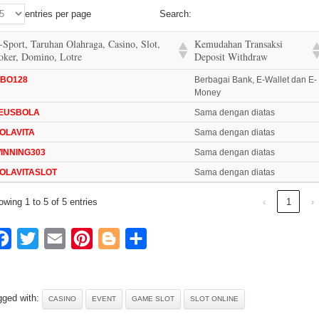
entries per page
Search:
-Sport, Taruhan Olahraga, Casino, Slot,
Kemudahan Transaksi
oker, Domino, Lotre
Deposit Withdraw
BO128
Berbagai Bank, E-Wallet dan E-
Money
EUSBOLA
Sama dengan diatas
OLAVITA
Sama dengan diatas
INNING303
Sama dengan diatas
OLAVITASLOT
Sama dengan diatas
wing 1 to 5 of 5 entries
‹
1
›
Facebook
Twitter
Email
Pinterest
Blogger
Share
gged with:
CASINO
EVENT
GAME SLOT
SLOT ONLINE