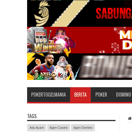
POKERTOGELMANIA
BERITA
POKER
DOMINO
TAGS
Adu Ayam
Agen Casino
Agen Domino