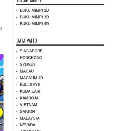
TAFSIR MIMPI
BUKU MIMPI 2D
BUKU MIMPI 3D
BUKU MIMPI 4D
02
DATA PAITO
SINGAPORE
HONGKONG
SYDNEY
MACAU
MAGNUM 4D
BULLSEYE
KUDA LARI
KAMBOJA
VIETNAM
SAIGON
MALAYSIA
NEVADA