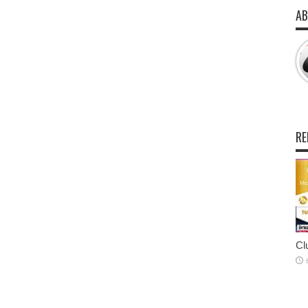
AB
RE
Cl