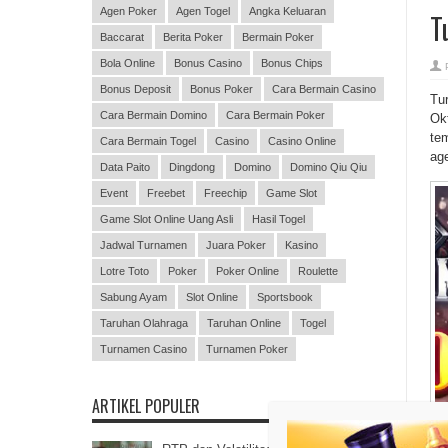
Agen Poker
Agen Togel
Angka Keluaran
T
Baccarat
Berita Poker
Bermain Poker
Bola Online
Bonus Casino
Bonus Chips
Bonus Deposit
Bonus Poker
Cara Bermain Casino
Tu
Cara Bermain Domino
Cara Bermain Poker
Ok
te
Cara Bermain Togel
Casino
Casino Online
ag
Data Paito
Dingdong
Domino
Domino Qiu Qiu
Event
Freebet
Freechip
Game Slot
Game Slot Online Uang Asli
Hasil Togel
Jadwal Turnamen
Juara Poker
Kasino
Lotre Toto
Poker
Poker Online
Roulette
Sabung Ayam
Slot Online
Sportsbook
Taruhan Olahraga
Taruhan Online
Togel
Turnamen Casino
Turnamen Poker
ARTIKEL POPULER