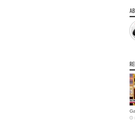
AB
RE
Ga