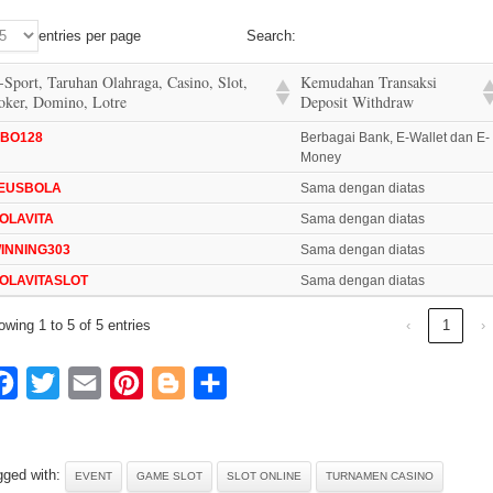
entries per page
Search:
-Sport, Taruhan Olahraga, Casino, Slot,
Kemudahan Transaksi
oker, Domino, Lotre
Deposit Withdraw
BO128
Berbagai Bank, E-Wallet dan E-
Money
EUSBOLA
Sama dengan diatas
OLAVITA
Sama dengan diatas
INNING303
Sama dengan diatas
OLAVITASLOT
Sama dengan diatas
wing 1 to 5 of 5 entries
‹
1
›
Facebook
Twitter
Email
Pinterest
Blogger
Share
gged with:
EVENT
GAME SLOT
SLOT ONLINE
TURNAMEN CASINO