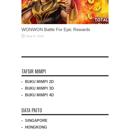
WONWON Battle For Epic Rewards
June 8, 2026
TAFSIR MIMPI
BUKU MIMPI 2D
BUKU MIMPI 3D
BUKU MIMPI 4D
DATA PAITO
SINGAPORE
HONGKONG