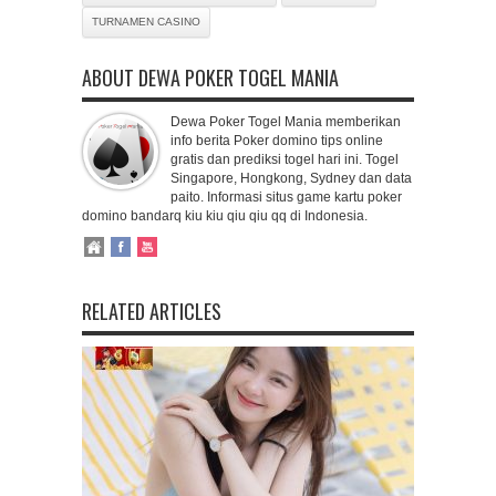
TURNAMEN CASINO
ABOUT DEWA POKER TOGEL MANIA
Dewa Poker Togel Mania memberikan
info berita Poker domino tips online
gratis dan prediksi togel hari ini. Togel
Singapore, Hongkong, Sydney dan data
paito. Informasi situs game kartu poker
domino bandarq kiu kiu qiu qiu qq di Indonesia.
RELATED ARTICLES