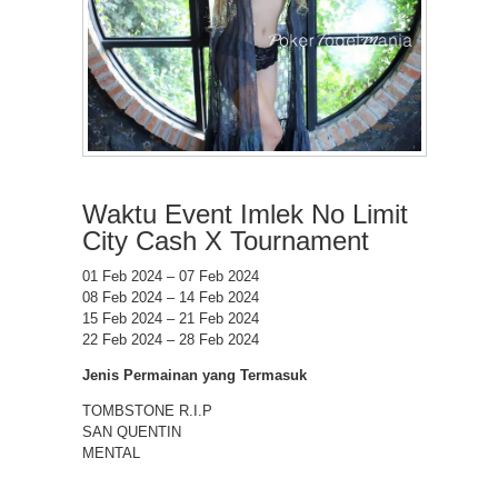
Waktu Event Imlek No Limit
City Cash X Tournament
01 Feb 2024 – 07 Feb 2024
08 Feb 2024 – 14 Feb 2024
15 Feb 2024 – 21 Feb 2024
22 Feb 2024 – 28 Feb 2024
Jenis Permainan yang Termasuk
TOMBSTONE R.I.P
SAN QUENTIN
MENTAL