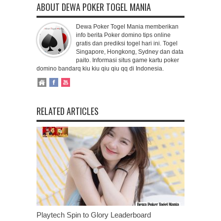
ABOUT DEWA POKER TOGEL MANIA
Dewa Poker Togel Mania memberikan
info berita Poker domino tips online
gratis dan prediksi togel hari ini. Togel
Singapore, Hongkong, Sydney dan data
paito. Informasi situs game kartu poker
domino bandarq kiu kiu qiu qiu qq di Indonesia.
RELATED ARTICLES
Playtech Spin to Glory Leaderboard