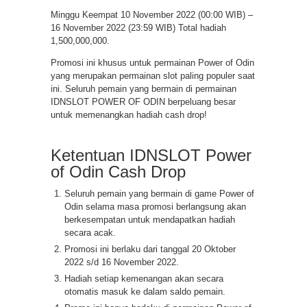
Minggu Keempat 10 November 2022 (00:00 WIB) –
16 November 2022 (23:59 WIB) Total hadiah
1,500,000,000.
Promosi ini khusus untuk permainan Power of Odin
yang merupakan permainan slot paling populer saat
ini. Seluruh pemain yang bermain di permainan
IDNSLOT POWER OF ODIN berpeluang besar
untuk memenangkan hadiah cash drop!
Ketentuan IDNSLOT Power
of Odin Cash Drop
Seluruh pemain yang bermain di game Power of
Odin selama masa promosi berlangsung akan
berkesempatan untuk mendapatkan hadiah
secara acak.
Promosi ini berlaku dari tanggal 20 Oktober
2022 s/d 16 November 2022.
Hadiah setiap kemenangan akan secara
otomatis masuk ke dalam saldo pemain.