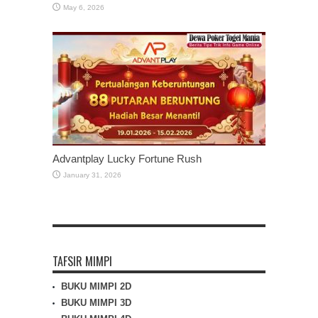
May 6, 2026
Advantplay Lucky Fortune Rush
January 31, 2026
TAFSIR MIMPI
BUKU MIMPI 2D
BUKU MIMPI 3D