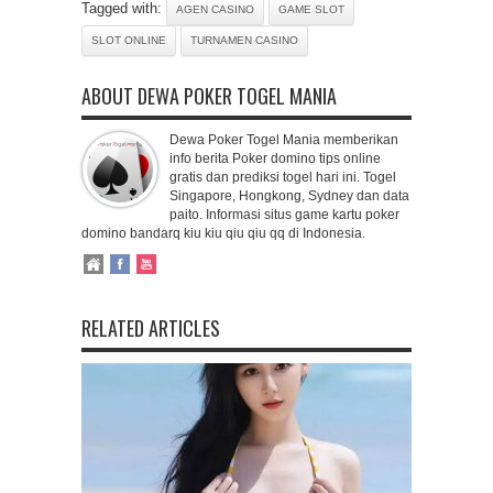
Tagged with:
AGEN CASINO
GAME SLOT
SLOT ONLINE
TURNAMEN CASINO
ABOUT DEWA POKER TOGEL MANIA
Dewa Poker Togel Mania memberikan
info berita Poker domino tips online
gratis dan prediksi togel hari ini. Togel
Singapore, Hongkong, Sydney dan data
paito. Informasi situs game kartu poker
domino bandarq kiu kiu qiu qiu qq di Indonesia.
RELATED ARTICLES