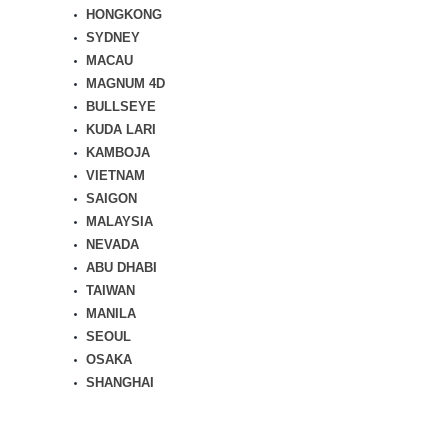
HONGKONG
SYDNEY
MACAU
MAGNUM 4D
BULLSEYE
KUDA LARI
KAMBOJA
VIETNAM
SAIGON
MALAYSIA
NEVADA
ABU DHABI
TAIWAN
MANILA
SEOUL
OSAKA
SHANGHAI