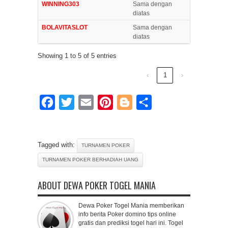
WINNING303
Sama dengan
diatas
BOLAVITASLOT
Sama dengan
diatas
Showing 1 to 5 of 5 entries
‹
1
›
Facebook
Twitter
Email
Pinterest
Blogger
Share
Tagged with:
TURNAMEN POKER
TURNAMEN POKER BERHADIAH UANG
ABOUT DEWA POKER TOGEL MANIA
Dewa Poker Togel Mania memberikan
info berita Poker domino tips online
gratis dan prediksi togel hari ini. Togel