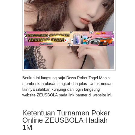
Berikut ini langsung saja Dewa Poker Togel Mania
memberikan ulasan singkat dan jelas. Untuk rincian
lainnya silahkan kunjungi dan login langsung
website ZEUSBOLA pada link banner di website ini.
Ketentuan Turnamen Poker
Online ZEUSBOLA Hadiah
1M