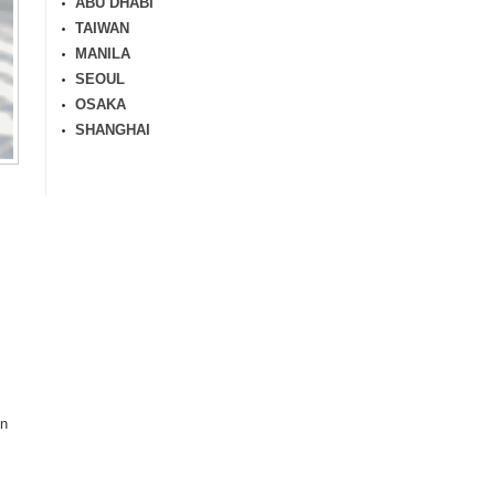
ABU DHABI
TAIWAN
MANILA
SEOUL
OSAKA
SHANGHAI
en