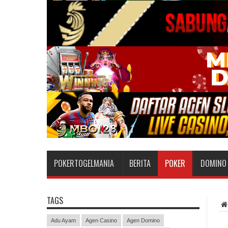
POKERTOGELMANIA
BERITA
POKER
DOMINO
TAGS
Adu Ayam
Agen Casino
Agen Domino