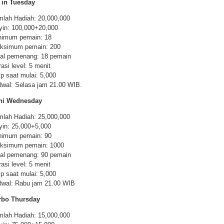
l in Tuesday
mlah Hadiah: 20,000,000
yin: 100,000+20,000
nimum pemain: 18
ksimum pemain: 200
tal pemenang: 18 pemain
asi level: 5 menit
p saat mulai: 5,000
dwal: Selasa jam 21.00 WIB.
ni Wednesday
mlah Hadiah: 25,000,000
yin: 25,000+5,000
nimum pemain: 90
ksimum pemain: 1000
tal pemenang: 90 pemain
asi level: 5 menit
p saat mulai: 5,000
dwal: Rabu jam 21.00 WIB
rbo Thursday
mlah Hadiah: 15,000,000