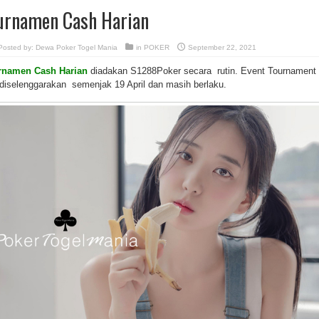
urnamen Cash Harian
Posted by:
Dewa Poker Togel Mania
in
POKER
September 22, 2021
rnamen Cash Harian
diadakan S1288Poker secara rutin. Event Tournament
 diselenggarakan semenjak 19 April dan masih berlaku.