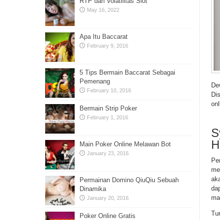
RTP dan Volatilitas Slot
May 16, 2022
Apa Itu Baccarat
February 9, 2016
5 Tips Bermain Baccarat Sebagai
Pemenang
De
February 10, 2016
Di
on
Bermain Strip Poker
February 1, 2016
S
H
Main Poker Online Melawan Bot
January 23, 2016
Pe
me
ak
Permainan Domino QiuQiu Sebuah
dap
Dinamika
ma
January 20, 2016
Tur
Poker Online Gratis