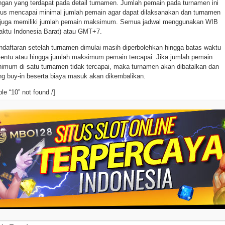
ngan yang terdapat pada detail turnamen. Jumlah pemain pada turnamen ini
rus mencapai minimal jumlah pemain agar dapat dilaksanakan dan turnamen
i juga memiliki jumlah pemain maksimum. Semua jadwal menggunakan WIB
aktu Indonesia Barat) atau GMT+7.
ndaftaran setelah turnamen dimulai masih diperbolehkan hingga batas waktu
rtentu atau hingga jumlah maksimum pemain tercapai. Jika jumlah pemain
nimum di satu turnamen tidak tercapai, maka turnamen akan dibatalkan dan
ng buy-in beserta biaya masuk akan dikembalikan.
ble “10” not found /]
tail Turnamen Cash Harian
nday Warnup
mlah Hadiah: 15,000,000
yin: 50,000+10,000
nimum pemain: 27
ksimum pemain: 300
tal pemenang: 27 pemain
asi level: 5 menit
p saat mulai: 5,000
dwal: Senin jam 21.00 WIB.