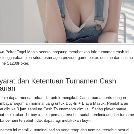
wa Poker Togel Mania secara langsung memberikan info turnamen cash ini.
selenggarakan oleh situs resmi agen provider game poker, domino dan casino
lline S1288Poker.
yarat dan Ketentuan Turnamen Cash
arian
main dapat mendaftarkan diri untuk mengikuti Cash Tournaments dengan
mbayar sejumlah nominal uang untuk Buy-In + Biaya Masuk. Pendaftaran
an dibuka 3 jam sebelum Cash Tournaments dimulai. Setiap player hanya
at melakukan 1x buy-in, jika pemain tersebut sudah tereliminasi dari turnam
ka pemain tersebut tidak dapat lagi melakukan buy-in.
namen ini memiliki nominal hadiah yang tetap dan nominal tersebut sesuai