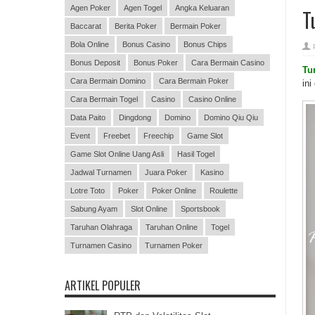
Agen Poker
Agen Togel
Angka Keluaran
T
Baccarat
Berita Poker
Bermain Poker
Bola Online
Bonus Casino
Bonus Chips
Bonus Deposit
Bonus Poker
Cara Bermain Casino
Tu
Cara Bermain Domino
Cara Bermain Poker
ini
Cara Bermain Togel
Casino
Casino Online
Data Paito
Dingdong
Domino
Domino Qiu Qiu
Event
Freebet
Freechip
Game Slot
Game Slot Online Uang Asli
Hasil Togel
Jadwal Turnamen
Juara Poker
Kasino
Lotre Toto
Poker
Poker Online
Roulette
Sabung Ayam
Slot Online
Sportsbook
Taruhan Olahraga
Taruhan Online
Togel
Turnamen Casino
Turnamen Poker
ARTIKEL POPULER