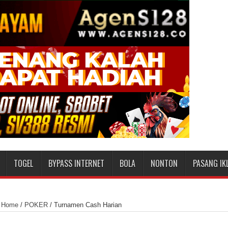
TOGEL
BYPASS INTERNET
BOLA
NONTON
PASANG IK
Home
/
POKER
/
Turnamen Cash Harian