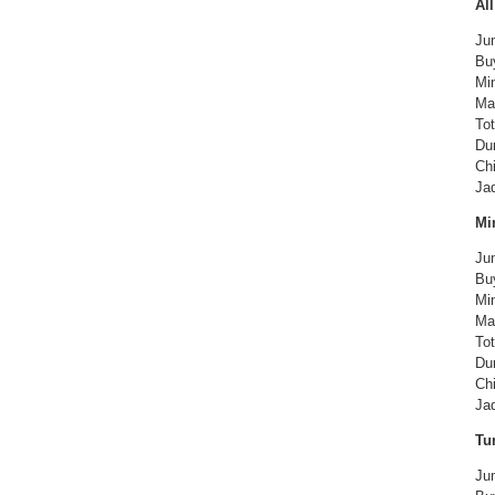
Al
Ju
Bu
Mi
Ma
To
Dur
Chi
Ja
Mi
Ju
Bu
Mi
Ma
To
Dur
Chi
Ja
Tu
Ju