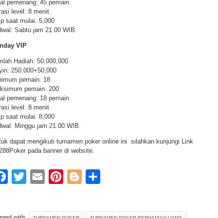
tal pemenang: 45 pemain
asi level: 8 menit
p saat mulai: 5,000
dwal: Sabtu jam 21.00 WIB.
nday VIP
mlah Hadiah: 50,000,000
yin: 250,000+50,000
nimum pemain: 18
ksimum pemain: 200
tal pemenang: 18 pemain
asi level: 8 menit
p saat mulai: 8,000
dwal: Minggu jam 21.00 WIB.
uk dapat mengikuti turnamen poker online ini silahkan kunjungi Link
288Poker pada banner di website.
Facebook
Twitter
Email
Pinterest
Blogger
Share
gged with:
TURNAMEN POKER
TURNAMEN POKER BERHADIAH UANG