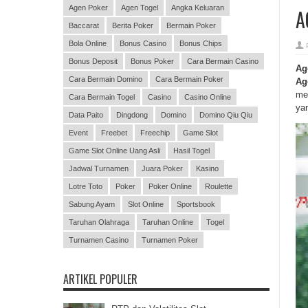
Agen Poker
Agen Togel
Angka Keluaran
A
Baccarat
Berita Poker
Bermain Poker
Bola Online
Bonus Casino
Bonus Chips
Bonus Deposit
Bonus Poker
Cara Bermain Casino
Ag
Cara Bermain Domino
Cara Bermain Poker
Ag
me
Cara Bermain Togel
Casino
Casino Online
ya
Data Paito
Dingdong
Domino
Domino Qiu Qiu
Event
Freebet
Freechip
Game Slot
Game Slot Online Uang Asli
Hasil Togel
Jadwal Turnamen
Juara Poker
Kasino
Lotre Toto
Poker
Poker Online
Roulette
Sabung Ayam
Slot Online
Sportsbook
Taruhan Olahraga
Taruhan Online
Togel
Turnamen Casino
Turnamen Poker
ARTIKEL POPULER