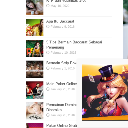
RTP dan Volatilitas Slot
May 16, 2022
Apa Itu Baccarat
February 9, 2016
5 Tips Bermain Baccarat Sebagai
Pemenang
February 10, 2016
Bermain Strip Poker
February 1, 2016
Main Poker Online Melawan Bot
January 23, 2016
A
Ke
Permainan Domino QiuQiu Sebuah
ad
Dinamika
pe
January 20, 2016
cas
se
Poker Online Gratis