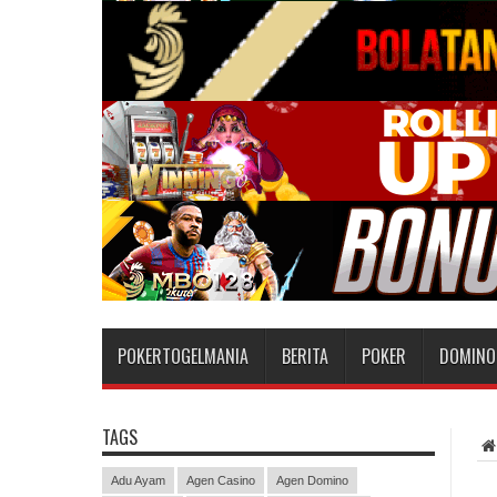
POKERTOGELMANIA
BERITA
POKER
DOMINO
TAGS
Adu Ayam
Agen Casino
Agen Domino