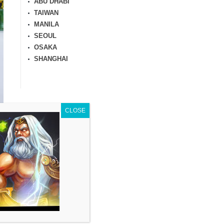
ABU DHABI
TAIWAN
MANILA
SEOUL
OSAKA
SHANGHAI
k