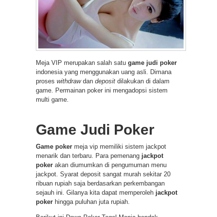
Meja VIP merupakan salah satu
game judi poker
indonesia yang menggunakan uang asli. Dimana
proses
withdraw
dan
deposit
dilakukan di dalam
game. Permainan poker ini mengadopsi sistem
multi game.
Game Judi Poker
Game poker
meja vip memiliki sistem jackpot
menarik dan terbaru. Para pemenang
jackpot
poker
akan diumumkan di pengumuman menu
jackpot. Syarat deposit sangat murah sekitar 20
ribuan rupiah saja berdasarkan perkembangan
sejauh ini. Gilanya kita dapat memperoleh
jackpot
poker
hingga puluhan juta rupiah.