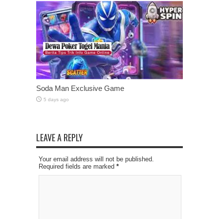
Soda Man Exclusive Game
5 days ago
LEAVE A REPLY
Your email address will not be published.
Required fields are marked
*