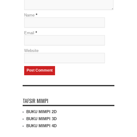
Name
*
Email
*
Website
TAFSIR MIMPI
BUKU MIMPI 2D
BUKU MIMPI 3D
BUKU MIMPI 4D