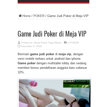
Home
/
POKER
/
Game Judi Poker di Meja VIP
Game Judi Poker di Meja VIP
Posted by:
Dewa Poker Togel Mania
in
POKER
November 6, 2016
Bermain
game judi poker
di
meja vip
, dengan
versi mobile terbaru untuk android dan iphone.
Game poker
dengan multitable lobby dan sedang
memberi bonus pendaftaran anggota baru sebesar
10%.