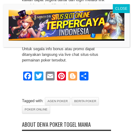
spesial tersebut. Nikmati kemudahan dan
kenyamanan serta keamanan dalam bermain game
judi poker di meja-meja VIP.
Selalu gunakan provider poker online VIP terbaik
dan terpercaya. Dapat mencoba di situs link diatas
semoga artikel berikut dapat membantu para poker
mania sekalian dalam bermain game judi poker.
Untuk segala info bonus atau promo dapat
ditanyakan langsung via live chat situs-situs
permainan poker tersebut.
Facebook
Twitter
Email
Pinterest
Blogger
Share
Tagged with:
AGEN POKER
BERITA POKER
POKER ONLINE
ABOUT DEWA POKER TOGEL MANIA