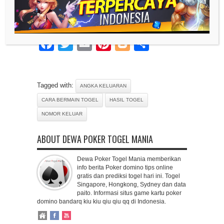
Cara Bermain Togel
Togel Online Terpercaya
Facebook
Twitter
Email
Pinterest
Blogger
Share
Tagged with:
ANGKA KELUARAN
CARA BERMAIN TOGEL
HASIL TOGEL
NOMOR KELUAR
ABOUT DEWA POKER TOGEL MANIA
Dewa Poker Togel Mania memberikan
info berita Poker domino tips online
gratis dan prediksi togel hari ini. Togel
Singapore, Hongkong, Sydney dan data
paito. Informasi situs game kartu poker
domino bandarq kiu kiu qiu qiu qq di Indonesia.