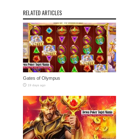
RELATED ARTICLES
Gates of Olympus
19 days ago