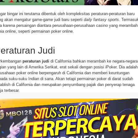
gar bingar ini terutama dibentuk oleh kompleksitas peraturan-peraturan baru
ng akan mengatur game-game judi baru seperti
daily fantasy sports.
Termasu
la karena persaingan diantara perusahaan-perusahaan casino yang merambah
ia online, seperti permainan poker online.
eraturan Judi
rkembangan
peraturan judi
di California bahkan merambah ke negara-negara
ian yang lain di Amerika Serikat, erat sekali dengan posisi iPoker. Dia adalah
rusahaan poker online berpengaruh di California dan memberi keuntungan
ada suku-suku Indian di sana. Akan tetapi permainan poker di darat sudah
tablish di California dan merupakan penyumbang pajak dan penyerap tenaga
ja terbesar.
kembangan berita poker terbaru dari California; bahwa Koalisi dari Enam
up-group suku-suku Indian yang kebetulan berkepentingan terhadap industri
di sedang melakukan mobilisasi. Usaha-usaha judi darat maupun online yang
dah establish di California berusaha untuk mendapatkan hak khusus melalui
raturan judi.
Itu agar mereka tidak kalah oleh perusahaan-perusahaan baru
ng merambah di dunia online.