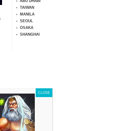
ABU DHABI
TAIWAN
MANILA
k
SEOUL
OSAKA
SHANGHAI