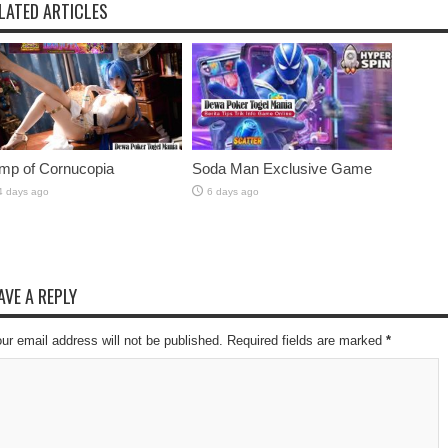
LATED ARTICLES
mp of Cornucopia
Soda Man Exclusive Game
4 days ago
6 days ago
AVE A REPLY
ur email address will not be published. Required fields are marked
*