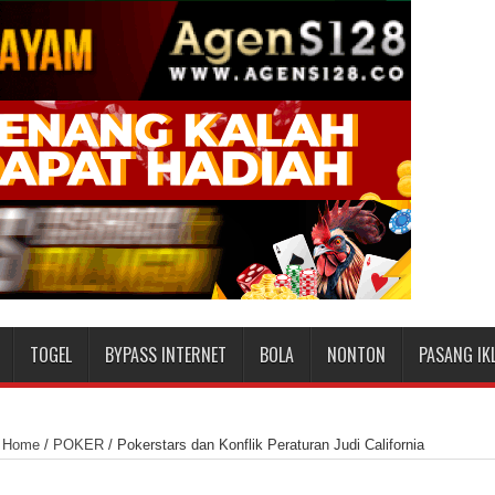
TOGEL
BYPASS INTERNET
BOLA
NONTON
PASANG IK
Home
/
POKER
/
Pokerstars dan Konflik Peraturan Judi California