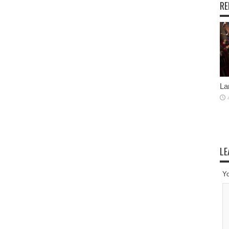
RE
La
LE
Yo