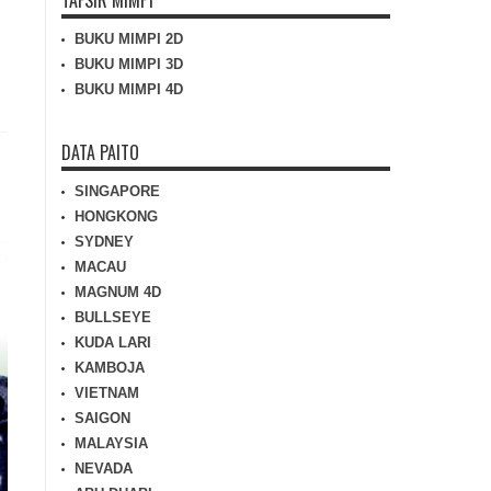
TAFSIR MIMPI
BUKU MIMPI 2D
BUKU MIMPI 3D
BUKU MIMPI 4D
DATA PAITO
SINGAPORE
HONGKONG
SYDNEY
MACAU
MAGNUM 4D
BULLSEYE
KUDA LARI
KAMBOJA
VIETNAM
SAIGON
MALAYSIA
NEVADA